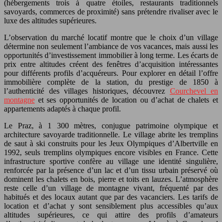
(hébergements trois à quatre étoiles, restaurants traditionnels
savoyards, commerces de proximité) sans prétendre rivaliser avec le
luxe des altitudes supérieures.
L’observation du marché locatif montre que le choix d’un village
détermine non seulement l’ambiance de vos vacances, mais aussi les
opportunités d’investissement immobilier à long terme. Les écarts de
prix entre altitudes créent des fenêtres d’acquisition intéressantes
pour différents profils d’acquéreurs. Pour explorer en détail l’offre
immobilière complète de la station, du prestige de 1850 à
l’authenticité des villages historiques, découvrez
Courchevel en
montagne
et ses opportunités de location ou d’achat de chalets et
appartements adaptés à chaque profil.
Le Praz, à 1 300 mètres, conjugue patrimoine olympique et
architecture savoyarde traditionnelle. Le village abrite les tremplins
de saut à ski construits pour les Jeux Olympiques d’Albertville en
1992, seuls tremplins olympiques encore visibles en France. Cette
infrastructure sportive confère au village une identité singulière,
renforcée par la présence d’un lac et d’un tissu urbain préservé où
dominent les chalets en bois, pierre et toits en lauzes. L’atmosphère
reste celle d’un village de montagne vivant, fréquenté par des
habitués et des locaux autant que par des vacanciers. Les tarifs de
location et d’achat y sont sensiblement plus accessibles qu’aux
altitudes supérieures, ce qui attire des profils d’amateurs