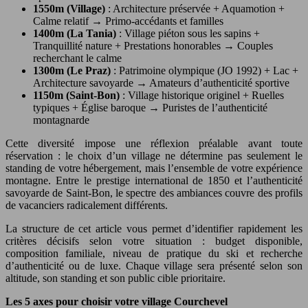
1550m (Village)
: Architecture préservée + Aquamotion +
Calme relatif → Primo-accédants et familles
1400m (La Tania)
: Village piéton sous les sapins +
Tranquillité nature + Prestations honorables → Couples
recherchant le calme
1300m (Le Praz)
: Patrimoine olympique (JO 1992) + Lac +
Architecture savoyarde → Amateurs d’authenticité sportive
1150m (Saint-Bon)
: Village historique originel + Ruelles
typiques + Église baroque → Puristes de l’authenticité
montagnarde
Cette diversité impose une réflexion préalable avant toute
réservation : le choix d’un village ne détermine pas seulement le
standing de votre hébergement, mais l’ensemble de votre expérience
montagne. Entre le prestige international de 1850 et l’authenticité
savoyarde de Saint-Bon, le spectre des ambiances couvre des profils
de vacanciers radicalement différents.
La structure de cet article vous permet d’identifier rapidement les
critères décisifs selon votre situation : budget disponible,
composition familiale, niveau de pratique du ski et recherche
d’authenticité ou de luxe. Chaque village sera présenté selon son
altitude, son standing et son public cible prioritaire.
Les 5 axes pour choisir votre village Courchevel