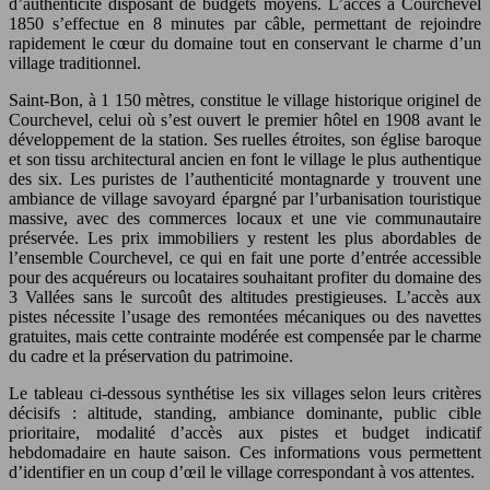
d’authenticité disposant de budgets moyens. L’accès à Courchevel
1850 s’effectue en 8 minutes par câble, permettant de rejoindre
rapidement le cœur du domaine tout en conservant le charme d’un
village traditionnel.
Saint-Bon, à 1 150 mètres, constitue le village historique originel de
Courchevel, celui où s’est ouvert le premier hôtel en 1908 avant le
développement de la station. Ses ruelles étroites, son église baroque
et son tissu architectural ancien en font le village le plus authentique
des six. Les puristes de l’authenticité montagnarde y trouvent une
ambiance de village savoyard épargné par l’urbanisation touristique
massive, avec des commerces locaux et une vie communautaire
préservée. Les prix immobiliers y restent les plus abordables de
l’ensemble Courchevel, ce qui en fait une porte d’entrée accessible
pour des acquéreurs ou locataires souhaitant profiter du domaine des
3 Vallées sans le surcoût des altitudes prestigieuses. L’accès aux
pistes nécessite l’usage des remontées mécaniques ou des navettes
gratuites, mais cette contrainte modérée est compensée par le charme
du cadre et la préservation du patrimoine.
Le tableau ci-dessous synthétise les six villages selon leurs critères
décisifs : altitude, standing, ambiance dominante, public cible
prioritaire, modalité d’accès aux pistes et budget indicatif
hebdomadaire en haute saison. Ces informations vous permettent
d’identifier en un coup d’œil le village correspondant à vos attentes.