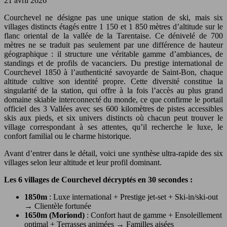
21 avril 2026
Courchevel ne désigne pas une unique station de ski, mais six
villages distincts étagés entre 1 150 et 1 850 mètres d’altitude sur le
flanc oriental de la vallée de la Tarentaise. Ce dénivelé de 700
mètres ne se traduit pas seulement par une différence de hauteur
géographique : il structure une véritable gamme d’ambiances, de
standings et de profils de vacanciers. Du prestige international de
Courchevel 1850 à l’authenticité savoyarde de Saint-Bon, chaque
altitude cultive son identité propre. Cette diversité constitue la
singularité de la station, qui offre à la fois l’accès au plus grand
domaine skiable interconnecté du monde, ce que confirme le portail
officiel des 3 Vallées avec ses 600 kilomètres de pistes accessibles
skis aux pieds, et six univers distincts où chacun peut trouver le
village correspondant à ses attentes, qu’il recherche le luxe, le
confort familial ou le charme historique.
Avant d’entrer dans le détail, voici une synthèse ultra-rapide des six
villages selon leur altitude et leur profil dominant.
Les 6 villages de Courchevel décryptés en 30 secondes :
1850m
: Luxe international + Prestige jet-set + Ski-in/ski-out
→ Clientèle fortunée
1650m (Moriond)
: Confort haut de gamme + Ensoleillement
optimal + Terrasses animées → Familles aisées