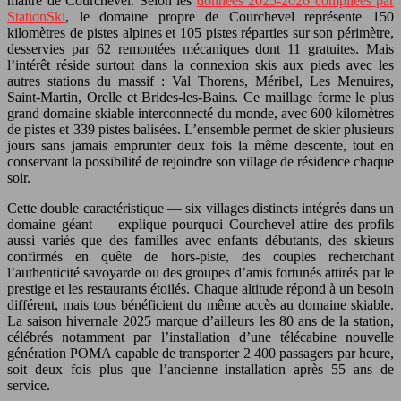
maître de Courchevel. Selon les
données 2025-2026 compilées par
StationSki
, le domaine propre de Courchevel représente 150
kilomètres de pistes alpines et 105 pistes réparties sur son périmètre,
desservies par 62 remontées mécaniques dont 11 gratuites. Mais
l’intérêt réside surtout dans la connexion skis aux pieds avec les
autres stations du massif : Val Thorens, Méribel, Les Menuires,
Saint-Martin, Orelle et Brides-les-Bains. Ce maillage forme le plus
grand domaine skiable interconnecté du monde, avec 600 kilomètres
de pistes et 339 pistes balisées. L’ensemble permet de skier plusieurs
jours sans jamais emprunter deux fois la même descente, tout en
conservant la possibilité de rejoindre son village de résidence chaque
soir.
Cette double caractéristique — six villages distincts intégrés dans un
domaine géant — explique pourquoi Courchevel attire des profils
aussi variés que des familles avec enfants débutants, des skieurs
confirmés en quête de hors-piste, des couples recherchant
l’authenticité savoyarde ou des groupes d’amis fortunés attirés par le
prestige et les restaurants étoilés. Chaque altitude répond à un besoin
différent, mais tous bénéficient du même accès au domaine skiable.
La saison hivernale 2025 marque d’ailleurs les 80 ans de la station,
célébrés notamment par l’installation d’une télécabine nouvelle
génération POMA capable de transporter 2 400 passagers par heure,
soit deux fois plus que l’ancienne installation après 55 ans de
service.