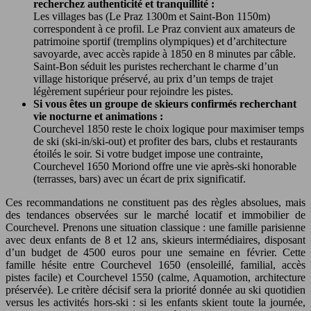
recherchez authenticité et tranquillité :
Les villages bas (Le Praz 1300m et Saint-Bon 1150m)
correspondent à ce profil. Le Praz convient aux amateurs de
patrimoine sportif (tremplins olympiques) et d’architecture
savoyarde, avec accès rapide à 1850 en 8 minutes par câble.
Saint-Bon séduit les puristes recherchant le charme d’un
village historique préservé, au prix d’un temps de trajet
légèrement supérieur pour rejoindre les pistes.
Si vous êtes un groupe de skieurs confirmés recherchant
vie nocturne et animations :
Courchevel 1850 reste le choix logique pour maximiser temps
de ski (ski-in/ski-out) et profiter des bars, clubs et restaurants
étoilés le soir. Si votre budget impose une contrainte,
Courchevel 1650 Moriond offre une vie après-ski honorable
(terrasses, bars) avec un écart de prix significatif.
Ces recommandations ne constituent pas des règles absolues, mais
des tendances observées sur le marché locatif et immobilier de
Courchevel. Prenons une situation classique : une famille parisienne
avec deux enfants de 8 et 12 ans, skieurs intermédiaires, disposant
d’un budget de 4500 euros pour une semaine en février. Cette
famille hésite entre Courchevel 1650 (ensoleillé, familial, accès
pistes facile) et Courchevel 1550 (calme, Aquamotion, architecture
préservée). Le critère décisif sera la priorité donnée au ski quotidien
versus les activités hors-ski : si les enfants skient toute la journée,