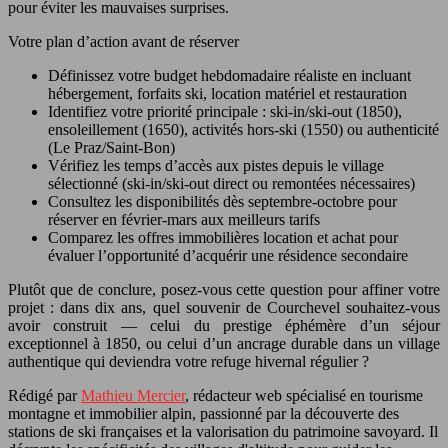
pour éviter les mauvaises surprises.
Votre plan d’action avant de réserver
Définissez votre budget hebdomadaire réaliste en incluant
hébergement, forfaits ski, location matériel et restauration
Identifiez votre priorité principale : ski-in/ski-out (1850),
ensoleillement (1650), activités hors-ski (1550) ou authenticité
(Le Praz/Saint-Bon)
Vérifiez les temps d’accès aux pistes depuis le village
sélectionné (ski-in/ski-out direct ou remontées nécessaires)
Consultez les disponibilités dès septembre-octobre pour
réserver en février-mars aux meilleurs tarifs
Comparez les offres immobilières location et achat pour
évaluer l’opportunité d’acquérir une résidence secondaire
Plutôt que de conclure, posez-vous cette question pour affiner votre
projet : dans dix ans, quel souvenir de Courchevel souhaitez-vous
avoir construit — celui du prestige éphémère d’un séjour
exceptionnel à 1850, ou celui d’un ancrage durable dans un village
authentique qui deviendra votre refuge hivernal régulier ?
Rédigé par
Mathieu Mercier
, rédacteur web spécialisé en tourisme
montagne et immobilier alpin, passionné par la découverte des
stations de ski françaises et la valorisation du patrimoine savoyard. Il