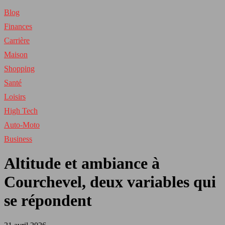
Blog
Finances
Carrière
Maison
Shopping
Santé
Loisirs
High Tech
Auto-Moto
Business
Altitude et ambiance à
Courchevel, deux variables qui
se répondent