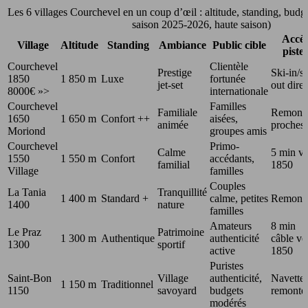
Les 6 villages Courchevel en un coup d’œil : altitude, standing, budge
saison 2025-2026, haute saison)
Accè
Village
Altitude
Standing
Ambiance
Public cible
pistes
Courchevel
Clientèle
Prestige
Ski-in/sk
1850
1 850 m
Luxe
fortunée
jet-set
out direc
8000€ »>
internationale
Courchevel
Familles
Familiale
Remont
1650
1 650 m
Confort ++
aisées,
animée
proches
Moriond
groupes amis
Courchevel
Primo-
Calme
5 min ve
1550
1 550 m
Confort
accédants,
familial
1850
Village
familles
Couples
La Tania
Tranquillité
1 400 m
Standard +
calme, petites
Remont
1400
nature
familles
Amateurs
8 min
Le Praz
Patrimoine
1 300 m
Authentique
authenticité
câble ve
1300
sportif
active
1850
Puristes
Saint-Bon
Village
authenticité,
Navette
1 150 m
Traditionnel
1150
savoyard
budgets
remonté
modérés