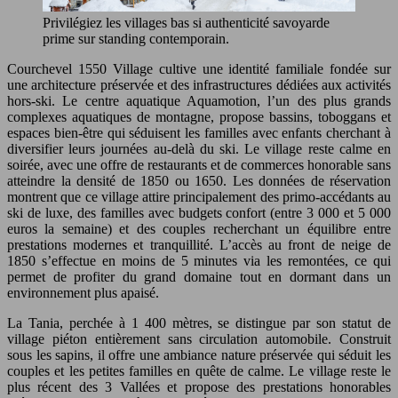
Privilégiez les villages bas si authenticité savoyarde
prime sur standing contemporain.
Courchevel 1550 Village cultive une identité familiale fondée sur
une architecture préservée et des infrastructures dédiées aux activités
hors-ski. Le centre aquatique Aquamotion, l’un des plus grands
complexes aquatiques de montagne, propose bassins, toboggans et
espaces bien-être qui séduisent les familles avec enfants cherchant à
diversifier leurs journées au-delà du ski. Le village reste calme en
soirée, avec une offre de restaurants et de commerces honorable sans
atteindre la densité de 1850 ou 1650. Les données de réservation
montrent que ce village attire principalement des primo-accédants au
ski de luxe, des familles avec budgets confort (entre 3 000 et 5 000
euros la semaine) et des couples recherchant un équilibre entre
prestations modernes et tranquillité. L’accès au front de neige de
1850 s’effectue en moins de 5 minutes via les remontées, ce qui
permet de profiter du grand domaine tout en dormant dans un
environnement plus apaisé.
La Tania, perchée à 1 400 mètres, se distingue par son statut de
village piéton entièrement sans circulation automobile. Construit
sous les sapins, il offre une ambiance nature préservée qui séduit les
couples et les petites familles en quête de calme. Le village reste le
plus récent des 3 Vallées et propose des prestations honorables