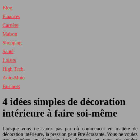
Blog
Finances
Carrière
Maison
Shopping
Santé
Loisirs
High Tech
Auto-Moto
Business
4 idées simples de décoration
intérieure à faire soi-même
Lorsque vous ne savez pas par où commencer en matière de
décoration intérieure, la pression peut être écrasante. Vous ne voulez
pas exagérer ou dépenser trop d’argent, et vous ne voulez